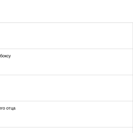
боксу
его отца