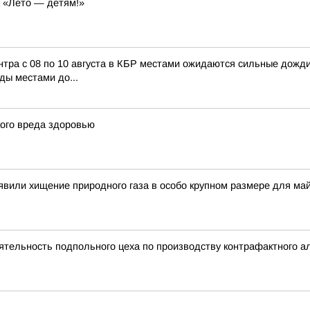
а «Лето — детям!»
 с 08 по 10 августа в КБР местами ожидаются сильные дожди, л
ды местами до...
кого вреда здоровью
вили хищение природного газа в особо крупном размере для ма
тельность подпольного цеха по производству контрафактного а