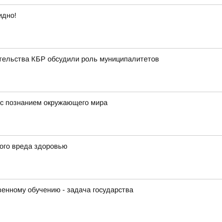
идно!
ительства КБР обсудили роль муниципалитетов
е с познанием окружающего мира
ого вреда здоровью
венному обучению - задача государства