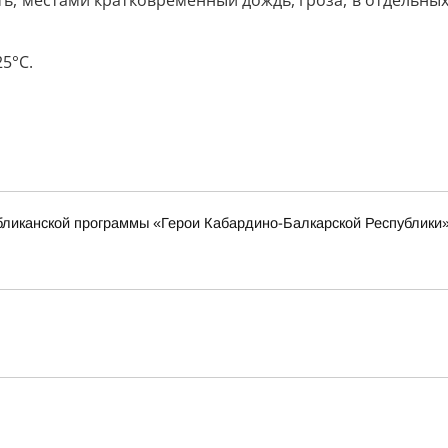
ь, местами кратковременный дождь, гроза, в отдельных 
5°С.
убликанской программы «Герои Кабардино-Балкарской Республики