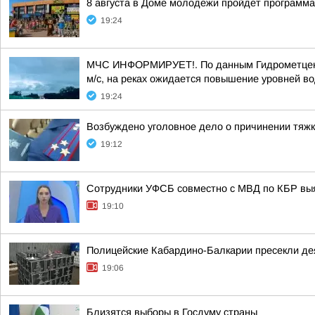
8 августа в Доме молодежи пройдет программ
19:24
МЧС ИНФОРМИРУЕТ!. По данным Гидрометцентра
м/с, на реках ожидается повышение уровней во
19:24
Возбуждено уголовное дело о причинении тяж
19:12
Сотрудники УФСБ совместно с МВД по КБР выя
19:10
Полицейские Кабардино-Балкарии пресекли дея
19:06
Близятся выборы в Госдуму страны