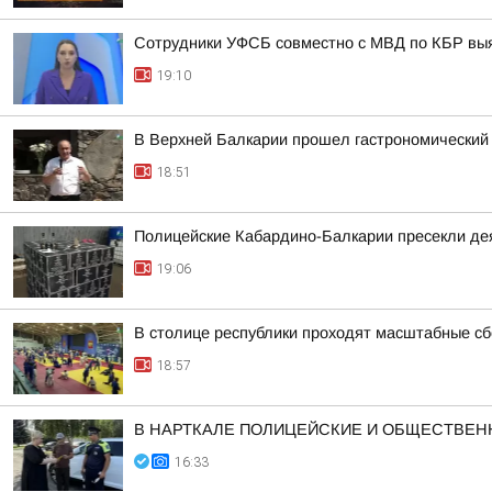
Сотрудники УФСБ совместно с МВД по КБР выя
19:10
В Верхней Балкарии прошел гастрономический
18:51
Полицейские Кабардино-Балкарии пресекли дея
19:06
В столице республики проходят масштабные с
18:57
В НАРТКАЛЕ ПОЛИЦЕЙСКИЕ И ОБЩЕСТВЕ
16:33