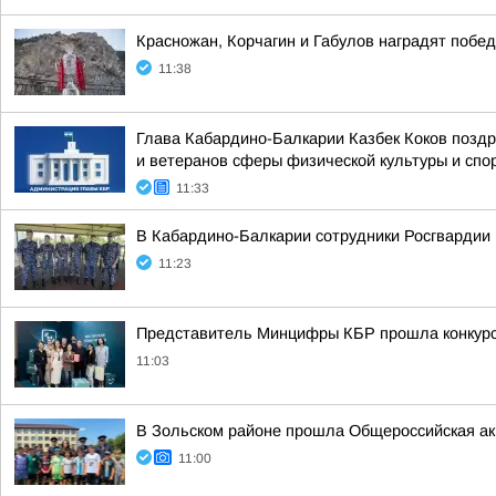
Красножан, Корчагин и Габулов наградят побе
11:38
Глава Кабардино-Балкарии Казбек Коков позд
и ветеранов сферы физической культуры и спорт
11:33
В Кабардино-Балкарии сотрудники Росгвардии 
11:23
Представитель Минцифры КБР прошла конкурс
11:03
В Зольском районе прошла Общероссийская ак
11:00