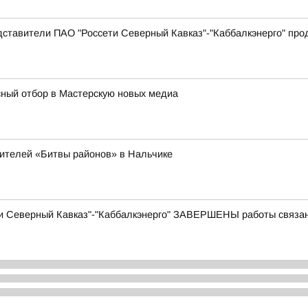
дставители ПАО "Россети Северный Кавказ"-"Каббалкэнерго" пр
ный отбор в Мастерскую новых медиа
дителей «Битвы районов» в Нальчике
и Северный Кавказ"-"Каббалкэнерго" ЗАВЕРШЕНЫ работы связа