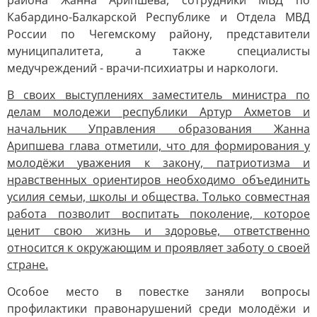
района Жанна Арипшева, сотрудники МВД по
Кабардино-Балкарской Республике и Отдела МВД
России по Чегемскому району, представители
муниципалитета, а также специалисты
медучреждений - врачи-психиатры и наркологи.
В своих выступлениях заместитель министра по
делам молодежи республики Артур Ахметов и
начальник Управления образования Жанна
Арипшева глава отметили, что для формирования у
молодёжи уважения к закону, патриотизма и
нравственных ориентиров необходимо объединить
усилия семьи, школы и общества. Только совместная
работа позволит воспитать поколение, которое
ценит свою жизнь и здоровье, ответственно
относится к окружающим и проявляет заботу о своей
стране.
Особое место в повестке заняли вопросы
профилактики правонарушений среди молодёжи и