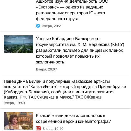
Ашхотов изучил деятельность ООО
«Экотранс» — одного из ведущих
региональных операторов Южного
федерального округа
Вчера, 20:21
Ученые Кабардино-Балкарского
госуниверситета им. Х. М. Бербекова (КБГУ)
разработали полимер для пищевых пленок,
который позволяет повысить их
экологичность
Вчера, 20:07
Певец Дима Билан и популярные кавказские артисты
выступят на "КавказФесте", который пройдет в Приэльбрусье
(Кабардино-Балкария), сообщили в институте развития
Кавказ. РФ.
ТАСС/Кавказ в Максе
//
ТАСС/Кавказ
Вчера, 19:40
К какой жизни докатился колобок в
современной версии кинематографа?
Вчера, 19:40