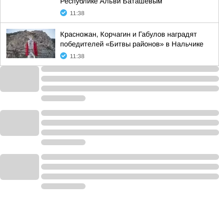
Республике Альви Баташевым
11:38
Красножан, Корчагин и Габулов наградят
победителей «Битвы районов» в Нальчике
11:38