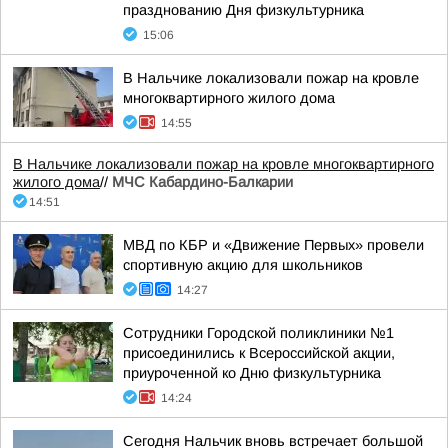
празднованию Дня физкультурника
15:06
В Нальчике локализовали пожар на кровле
многоквартирного жилого дома
14:55
В Нальчике локализовали пожар на кровле многоквартирного
жилого дома
//
МЧС Кабардино-Балкарии
14:51
МВД по КБР и «Движение Первых» провели
спортивную акцию для школьников
14:27
Сотрудники Городской поликлиники №1
присоединились к Всероссийской акции,
приуроченной ко Дню физкультурника
14:24
Сегодня Нальчик вновь встречает большой