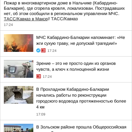
Пожар в многоквартирном доме в Нальчике (Кабардино-
Балкария), где сгорела кровля, локализован. Пострадавших
нет, об этом сообщили в региональном управлении МЧС.
ТАСС/Кавказ в Максе
//
ТАСС/Кавказ
17:24
МЧС Кабардино-Балкарии напоминает: «Не
жги сухую траву, не допускай трагедии!»
17:24
Зрение – это не просто один из органов
чувств, а ключ к полноценной жизни
17:24
В Прохладном Кабардино-Балкарии
начались работы по реконструкции
городского водовода протяженностью более
4 км
17:09
В Зольском районе прошла Общероссийская