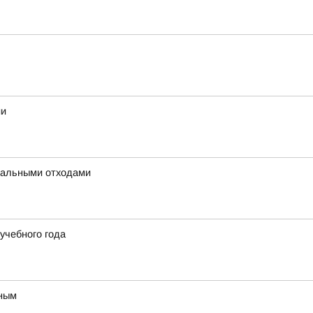
ии
унальными отходами
учебного года
вным