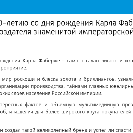
80-летию со дня рождения Карла Фаб
создателя знаменитой императорско
 рождения Карла Фаберже – самого талантливого и изв
ероприятие.
 мир роскоши и блеска золота и бриллиантов, узна
 организации производства, тайнами главных ювелирн
роких слоев населения Российской империи.
интересных фактов и объемную мультимедийную през
об, и изделия для более широкого круга покупателей
н создал такой великолепный бренд и успел ли спасти