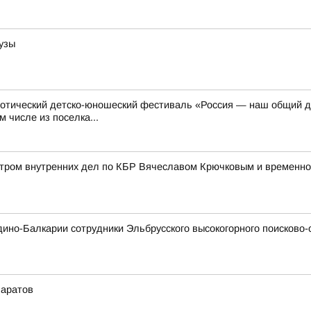
рузы
отический детско-юношеский фестиваль «Россия — наш общий до
м числе из поселка...
истром внутренних дел по КБР Вячеславом Крючковым и временн
рдино-Балкарии сотрудники Эльбрусского высокогорного поисково
Саратов